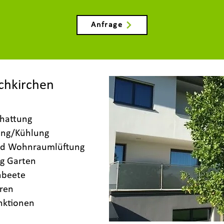
Anfrage
uchkirchen
hattung
ung/Kühlung
d Wohnraumlüftung
g Garten
hbeete
ren
nktionen