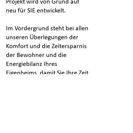
Projekt wird von Grund auf
neu für SIE entwickelt.
Im Vordergrund steht bei allen
unseren Überlegungen der
Komfort und die Zeitersparnis
der Bewohner und die
Energiebilanz Ihres
Eigenheims, damit Sie Ihre Zeit
nicht mit der Bedienung Ihres
Hauses verbringen und am
Ende des Tages auch mehr
Geld im “Körberl” bleibt.​
AUTOMATISIERUNG